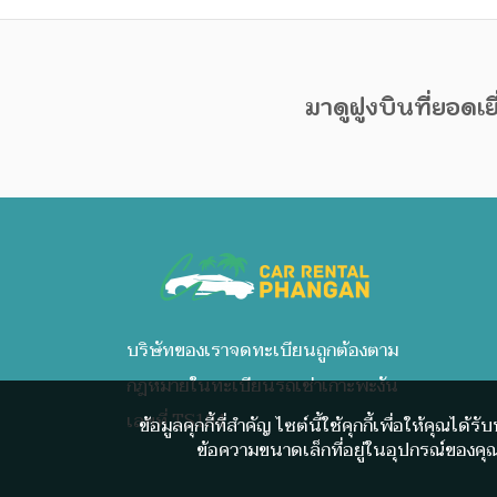
มาดูฝูงบินที่ยอดเย
บริษัทของเราจดทะเบียนถูกต้องตาม
กฎหมายในทะเบียนรถเช่าเกาะพะงัน
เลขที่ TS104
ข้อมูลคุกกี้ที่สำคัญ ไซต์นี้ใช้คุกกี้เพื่อให้คุณ
ข้อความขนาดเล็กที่อยู่ในอุปกรณ์ของคุ