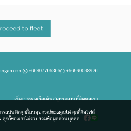
roceed to fleet
hangan.com
+66807706366
+66990038926
เริ่ม
การจอง
เรือเดินสมุทร
สถานที่
ติดต่อเรา
ามารถบันทึกคุกกี้บนอุปกรณ์ของคุณได้ คุกกี้คือไฟล์
 คุกกี้ของเราไม่รวบรวมข้อมูลส่วนบุคคล