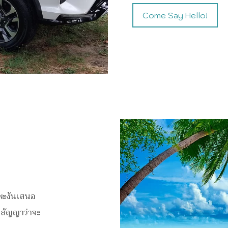
Come Say Hello!
าพะงันเสนอ
ะสัญญาว่าจะ